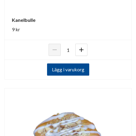
Kanelbulle
9 kr
Lägg i varukorg