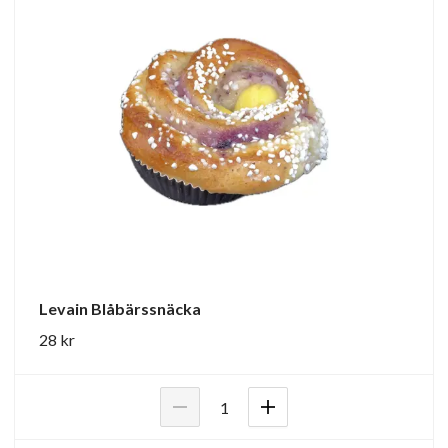
Levain Blåbärssnäcka
28 kr